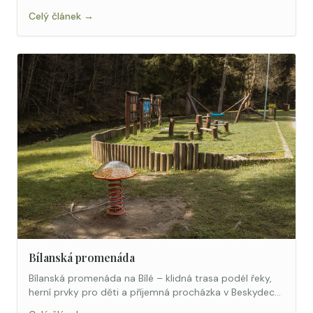
Celý článek →
Bílanská promenáda
Bílanská promenáda na Bílé – klidná trasa podél řeky,
herní prvky pro děti a příjemná procházka v Beskydech.
Foto: Anet Jursová.