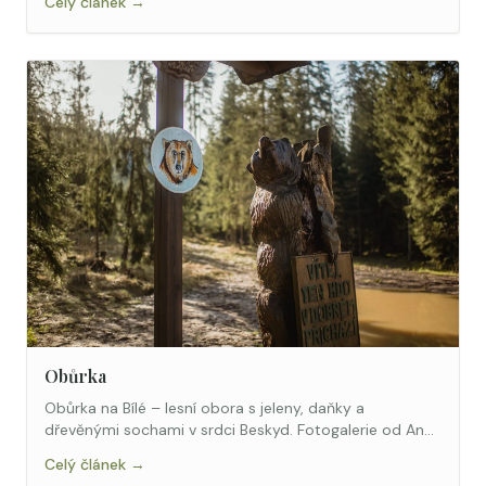
Celý článek →
Obůrka
Obůrka na Bílé – lesní obora s jeleny, daňky a
dřevěnými sochami v srdci Beskyd. Fotogalerie od Anet
Jursové.
Celý článek →