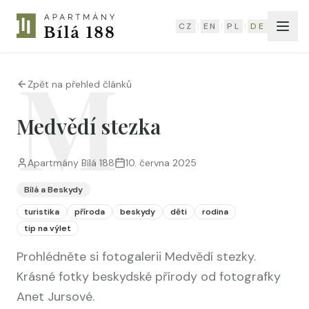
CZ
CZ
|
|
EN
EN
|
|
PL
PL
|
|
DE
DE
M
Zpět na přehled článků
Medvědí stezka
Apartmány Bílá 188
10. června 2025
Bílá a Beskydy
turistika
příroda
beskydy
děti
rodina
tip na výlet
Prohlédněte si fotogalerii Medvědí stezky.
Krásné fotky beskydské přírody od fotografky
Anet Jursové.