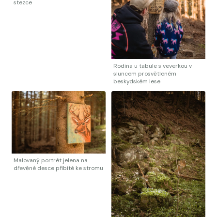
stezce
Rodina u tabule s veverkou v
sluncem prosvětleném
beskydském lese
Malovaný portrét jelena na
dřevěné desce přibité ke stromu