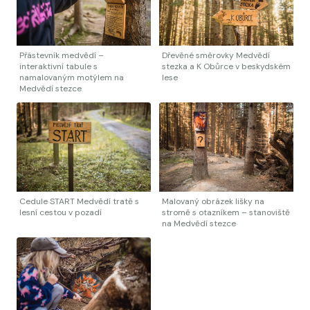
Přástevník medvědí –
Dřevěné směrovky Medvědí
interaktivní tabule s
stezka a K Obůrce v beskydském
namalovaným motýlem na
lese
Medvědí stezce
Cedule START Medvědí tratě s
Malovaný obrázek lišky na
lesní cestou v pozadí
stromě s otazníkem – stanoviště
na Medvědí stezce