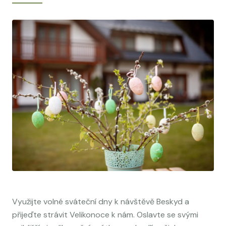
Využijte volné sváteční dny k návštěvě Beskyd a
přijeďte strávit Velikonoce k nám. Oslavte se svými