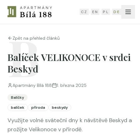
CZ
CZ
|
|
EN
EN
|
|
PL
PL
|
|
DE
DE
B
Zpět na přehled článků
Balíček VELIKONOCE v srdci
Beskyd
Apartmány Bílá 188
1. března 2025
Balíčky
balíček
příroda
beskydy
Využijte volné sváteční dny k návštěvě Beskyd a
prožijte Velikonoce v přírodě.